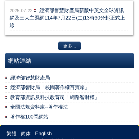
智慧財產權疑似侵權案件標準作業處理流程
經濟部智慧財產局新版中英文全球資訊
2025-07-22
網及三大主題網114年7月22日(二)13時30分起正式上
著作權授權書範例下載
線
活動與講座
更多...
Q & A
網站連結
聯絡我們
經濟部智慧財產局
經濟部智財局「校園著作權百寶箱」
教育部資訊及科技教育司「網路智財權」
全國法規資料庫--著作權法
著作權100問網站
繁體
简体
English