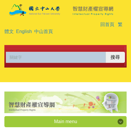
跳
到
主
回首頁
繁
要
體文
English
中山首頁
內
容
區
搜尋
Main menu