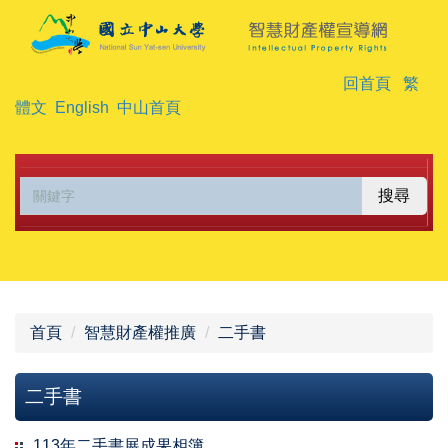
跳
到
主
回首頁
繁
要
體文
English
中山首頁
內
容
區
搜尋
首頁
智慧財產權推廣
二手書
二手書
113年二手書展成果相簿