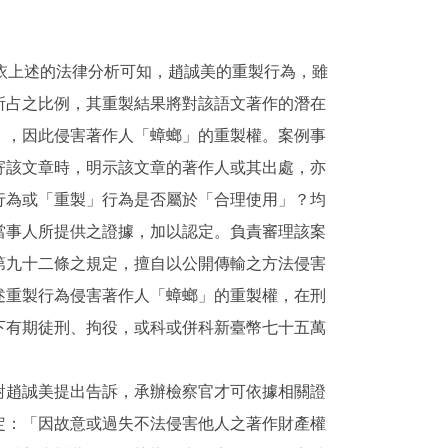
依上述的法律分析可知，趙誠美的重製行為，雖
所占之比例，其重製結果將對該語文著作的潛在
」，因此侵害著作人「蟑螂」的重製權。案例事
寄該文章時，明示該文章的著作人或其出處，亦
行為或「重製」行為是否屬於「合理使用」？均
當事人所提供之證據，加以認定。負責審理該案
第九十二條之規定，擅自以公開傳輸之方法侵害
述重製行為侵害著作人「蟑螂」的重製權，在刑
下有期徒刑、拘役，或科或併科新臺幣七十五萬
對趙誠美提出告訴，承辦檢察官才可依據相關證
定：「因故意或過失不法侵害他人之著作財產權