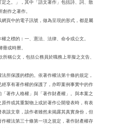
訂定之。」，其中「語文著作」包括詩、詞、散
所創作之著作。
以網頁中的電子訊號，做為呈現的形式，都是屬
作權之標的︰一、憲法、法律、命令或公文。
簿冊或時曆。
款所稱公文，包括公務員於職務上草擬之文告、
權法所保護的標的。依著作權法第十條的規定，
已經享有著作權的保護了，亦即案例事實中的作
的「著作人格權」與「著作財產權」。與本案之
之原件或其重製物上或於著作公開發表時，有表
發表該文章，該作者雖然未揭露其真實身份，但
著作權法第三十條第一項之規定，著作財產權存