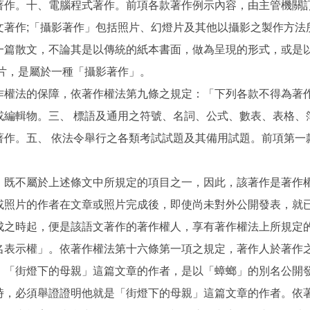
著作。十、電腦程式著作。前項各款著作例示內容，由主管機關
文著作;「攝影著作」包括照片、幻燈片及其他以攝影之製作方法
一篇散文，不論其是以傳統的紙本書面，做為呈現的形式，或是
片，是屬於一種「攝影著作」。
作權法的保障，依著作權法第九條之規定：「下列各款不得為著
或編輯物。三、 標語及通用之符號、名詞、公式、數表、表格、
著作。五、 依法令舉行之各類考試試題及其備用試題。前項第一
，既不屬於上述條文中所規定的項目之一，因此，該著作是著作
或照片的作者在文章或照片完成後，即使尚未對外公開發表，就
成之時起，便是該語文著作的著作權人，享有著作權法上所規定
名表示權」。依著作權法第十六條第一項之規定，著作人於著作
，「街燈下的母親」這篇文章的作者，是以「蟑螂」的別名公開
時，必須舉證證明他就是「街燈下的母親」這篇文章的作者。依