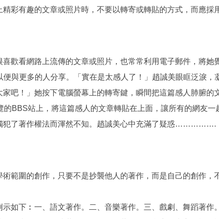
上精彩有趣的文章或照片時，不要以轉寄或轉貼的方式，而應採
很喜歡看網路上流傳的文章或照片，也常常利用電子郵件，將她
，以便與更多的人分享。「實在是太感人了！」趙誠美眼眶泛淚，
大家吧！」她按下電腦螢幕上的轉寄鍵，瞬間把這篇感人肺腑的
覽的BBS站上，將這篇感人的文章轉貼在上面，讓所有的網友
觸犯了著作權法而渾然不知。趙誠美心中充滿了疑惑…………….
學術範圍的創作，只要不是抄襲他人的著作，而是自己的創作，
例示如下︰一、語文著作。二、音樂著作。三、戲劇、舞蹈著作