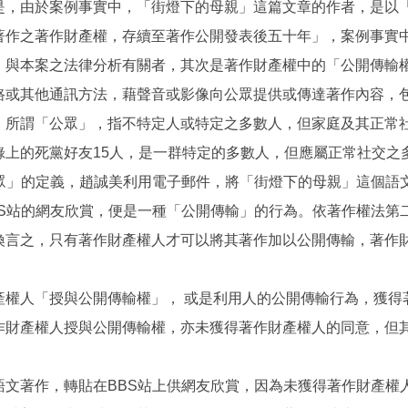
是，由於案例事實中，「街燈下的母親」這篇文章的作者，是以
著作之著作財產權，存續至著作公開發表後五十年」，案例事實
。與本案之法律分析有關者，其次是著作財產權中的「公開傳輸
路或其他通訊方法，藉聲音或影像向公眾提供或傳達著作內容，
，所謂「公眾」，指不特定人或特定之多數人，但家庭及其正常
錄上的死黨好友15人，是一群特定的多數人，但應屬正常社交之
公眾」的定義，趙誠美利用電子郵件，將「街燈下的母親」這個語
BS站的網友欣賞，便是一種「公開傳輸」的行為。依著作權法第
換言之，只有著作財產權人才可以將其著作加以公開傳輸，著作
產權人「授與公開傳輸權」， 或是利用人的公開傳輸行為，獲得
作財產權人授與公開傳輸權，亦未獲得著作財產權人的同意，但
語文著作，轉貼在BBS站上供網友欣賞，因為未獲得著作財產權