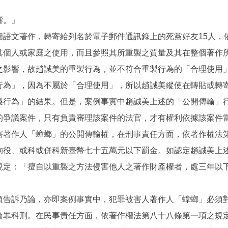
。
響。」
個語文著作，轉寄給列名於電子郵件通訊錄上的死黨好友15人，
其個人或家庭之使用，而且參照其所重製之質量及其在整個著作
之影響，故趙誠美的重製行為，並不符合重製行為的「合理使用
行為」，因為不屬於「合理使用」，所以趙誠美縱使在轉貼或轉
製行為」的結果。但是，案例事實中趙誠美上述的「公開傳輸」
的爭議案件，只有負責審理該案件的法官，才有權利依據該案件
害著作人「蟑螂」的公開傳輸權，在刑事責任方面，依著作權法
拘役、或科或併科新臺幣七十五萬元以下罰金。如認定趙誠美上
規定：「擅自以重製之方法侵害他人之著作財產權者，處三年以
須告訴乃論，亦即案例事實中，犯罪被害人著作人「蟑螂」必須
論罪科刑。在民事責任方面，依著作權法第八十八條第一項之規