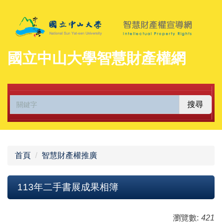
跳
到
主
要
國立中山大學智慧財產權網
內
容
區
搜尋
首頁
智慧財產權推廣
113年二手書展成果相簿
瀏覽數:
421