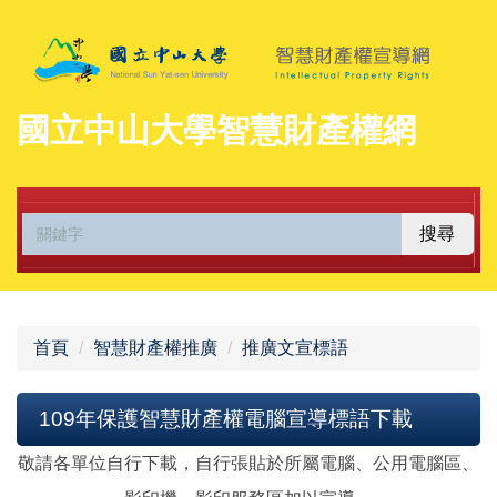
跳
到
主
要
國立中山大學智慧財產權網
內
容
區
搜尋
首頁
智慧財產權推廣
推廣文宣標語
109年保護智慧財產權電腦宣導標語下載
敬請各單位自行下載，自行張貼於所屬電腦、公用電腦區、