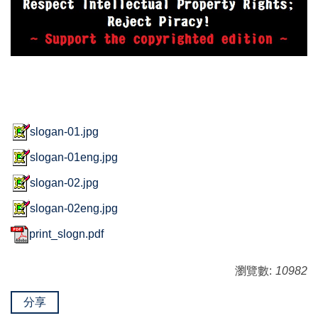
slogan-01.jpg
slogan-01eng.jpg
slogan-02.jpg
slogan-02eng.jpg
print_slogn.pdf
瀏覽數:
10982
分享