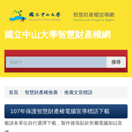
跳
到
主
要
國立中山大學智慧財產權網
內
容
區
搜尋
首頁
智慧財產權推廣
推廣文宣標語
107年保護智慧財產權電腦宣導標語下載
敬請各單位自行選擇下載，製作後張貼於所屬電腦加以宣